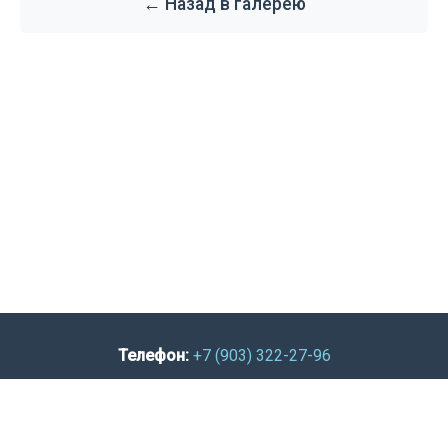
← Назад в галерею
Телефон:
+7 (903) 322-27-96
E-mail:
lvikenti@mail.ru